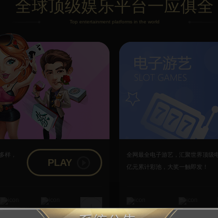
全球顶级娱乐平台一应俱全
Top entertainment platforms in the world
多样，
全网最全
电子游艺
，汇聚世界顶级
PLAY
亿元累计彩池，大奖一触即发！