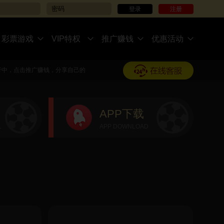
登录
注册
彩票游戏
VIP特权
推广赚钱
优惠活动
推广赚钱，分享自己的专属二维码（推广链接）邀请好友即可获得丰厚的佣金，零投入
APP下载
L
APP DOWNLOAD