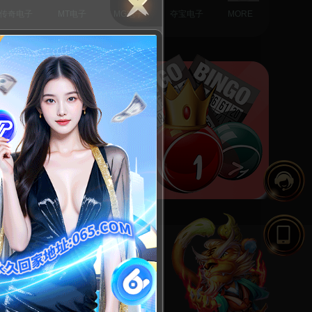
传奇电子
MT电子
MG电子
夺宝电子
MORE