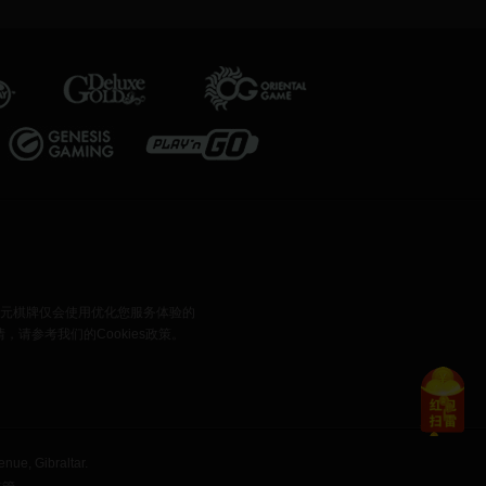
元棋牌
仅会使用优化您服务体验的
情，请参考我们的Cookies政策。
ue, Gibraltar.