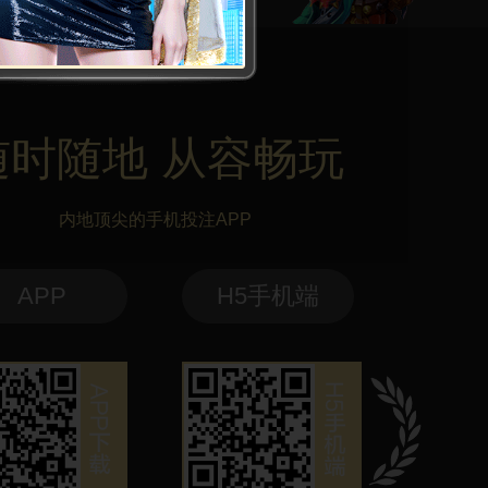
随时随地 从容畅玩
内地顶尖的手机投注APP
APP
H5手机端